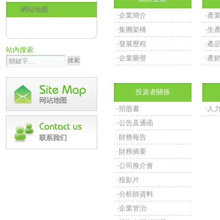
·網站地圖
·企業簡介
·產
·集團架構
·生
·發展歷程
·產
站內搜索
·企業榮譽
·產
投資者關係
·招股書
·人
·公告及通函
·財務報告
·財務摘要
·公司推介會
·投影片
·分析師資料
·企業管治